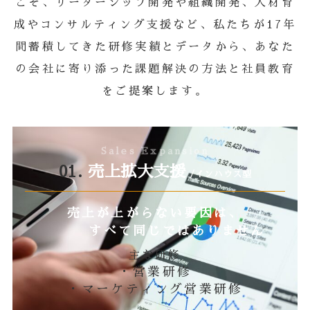
こそ、リーダーシップ開発や組織開発、人材育
成やコンサルティング支援など、私たちが17年
間蓄積してきた研修実績とデータから、あなた
の会社に寄り添った課題解決の方法と社員教育
をご提案します。
Sales Expansion
01.
売上拡大支援
/インハウス型
売上が上がらない要因は、
すべて同じではありません
主な研修
・営業研修
・マーケティング営業研修