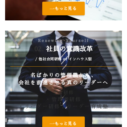
もっと見る
Renewing Yourself
02.
社員の意識改革
/ 他社合同研修 or インハウス型
名ばかりの管理職から、
会社を前進させる真のリーダーへ
主な研修
・管理者研修
・リーダー研修：リーダー育成塾
もっと見る